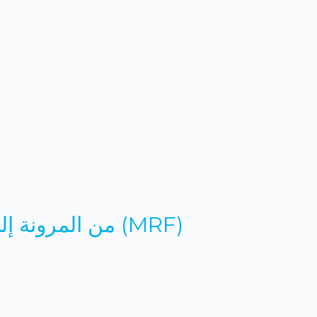
من المرونة إلى التحول: مشروع المياه النظيفة لجنوب شرق تركيا- مرفق المرونة البلدية (MRF)