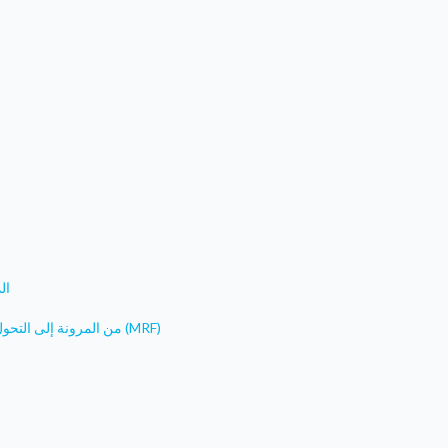
ال
من المرونة إلى التحول: مشروع المياه النظيفة لجنوب شرق تركيا- مرفق المرونة البلدية (MRF)