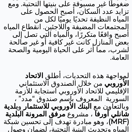
ضغوطًا غير مسبوقة على بنيتها التحتية. ومع
تزايد عدد السكان، أصبح الحصول على
المياه النظيفة تحديًا يوميًا لكل من
المجتمعات المضيفة واللاجئين. انقطاع المياه
أصبح واقعًا متكررًا، والمياه التي تصل إلى
بعض المنازل كانت غير كافية أو غير صالحة
لشرب، مما أثر على الحياة اليومية والصحة
العامة.
لمواجهة هذه التحديات، أطلق
الاتحاد
الأوروبي
من خلال الصندوق الاستئماني
الإقليمي للاتحاد الأوروبي استجابة للأزمة
السورية المعروف باسم صندوق “مدد” ،
وبالتعاون مع
البنك الأوروبي للاستثمار
و
بلدية
شانلي أورفا
، مشروع
مرفق المرونة البلدية
(MRF)
، وهو مبادرة تهدف إلى تحسين شبكة
المياه وتحديث البنية التحتية، لضمان وصول