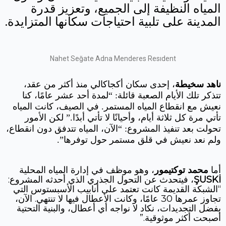
المياه النظيفة إلى الجميع، وتعزيز قدرة
المدينة على تلبية احتياجات سكانها المتزايدة.
Nahet Seğate Adna Menderes Resıdent
ناهد سخيطة
، إحدى سكان أكجاكالي منذ أكثر من عقد،
تتذكر تلك الأيام الصعبة قائلة: “لمدة أحد عشر عامًا، كنا
نعيش مع انقطاع المياه المستمر. في الصيف، كانت المياه
تأتي مرة كل ثلاثة أيام، وأحيانًا لا تأتي أبدًا.” لكن الأمور
تحولت بعد تنفيذ المشروع: “الآن، المياه تتدفق دون انقطاع،
ولم نعد نعيش في قلق مستمر حول توفرها
.”
أما
محمد توكتيمور
، وهو موظف في إدارة المياه المحلية
ŞUSKİ
، فيتحدث عن التحول الجذري الذي أحدثه المشروع:
“الشبكة القديمة كانت تعتمد على أنابيب الأسبستوس التي
تجاوز عمرها 30 عامًا، وكانت الأعطال فيها لا تنتهي. الآن،
بفضل التجديدات، نكاد لا نواجه أي أعطال، والبنية التحتية
أصبحت أكثر موثوقية.”