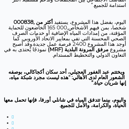
استدامة للجميع.”
اليوم، بفضل هذا المشروع، يستفيد
أكثر من
,00
838
0
شخصا، بمن فيهم الأشخاص,000 165 الخاضعون للحماية
المؤقتة، من إمدادات المياه الإضافية أو خدمات الصرف
الصحي المحسنة التي تفي بمعايير الاتحاد الأوروبي. كما
أوجد هذا المشروع 2400 فرصة عمل جديدة.وقد أصبح
مشروع
مرفق المرونة البلدية
(MRF)
نموذجًا يُحتذى به في
التعاون الدولي والتخطيط المستدام.
ويختتم
عبد الغفور العجيلي، أحد سكان أكجاكالي،
بوصفه
الشعور العام لدى الأهالي: “هذه ليست مجرد شبكة مياه،
إنها شريان حياة.”
واليوم، بينما تتدفق المياه في شانلي أورفا، فإنها تحمل معها
الحياة، والكرامة، والأمل للجميع.