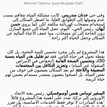
Mehmet Toktimur Şuski Akçakale Staff
وفي حي
عدنان مندريس
، كانت مشكلة المياه تتفاقم بسبب
عدم وصولها إلى الطوابق العليا، ما اضطر السكان إلى
استخدام مضخات كهربائية مكلفة. لكن كما يروي
حسن
أيهان
، رئيس الحي، “اليوم، تصل المياه إلى جميع المنازل
دون الحاجة إلى أي مضخات، مما خفف الأعباء المالية عن
السكان وجعل الحياة أكثر راحة.”
هذا المشروع لم يكن مجرد تحسين للبنية التحتية، بل كان
نقطة تحول في حياة الناس. فقد
تم تقليل هدر المياه بنسبة
50٪، وتحسين الصحة العامة
(انخفاض في الأمراض
المنقولة عبر المياه)
، وتعزيز التكافل بين المجتمعات
المضيفة واللاجئة
. لم يعد السكان يعيشون في خوف من
نقص المياه، بل أصبحوا ينعمون بمصدر مستدام يضمن لهم
حياة كريمة.
السفير توماس
هنس أوسوفسكي
، رئيس بعثة الاتحاد
الأوروبي إلى تركيا، شدد على أهمية هذا المشروع قائلاً:
“هذه المبادرات لا توفر فقط الخدمات الأساسية، بل تعزز
التماسك الاجتماعي بين المجتمعات وتدعم مستقبلًا أكثر